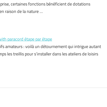
reprise, certaines fonctions bénéficient de dotations
 en raison de la nature …
 with paracord étape par étape
éatifs amateurs : voilà un détournement qui intrigue autant
s les treillis pour s’installer dans les ateliers de loisirs